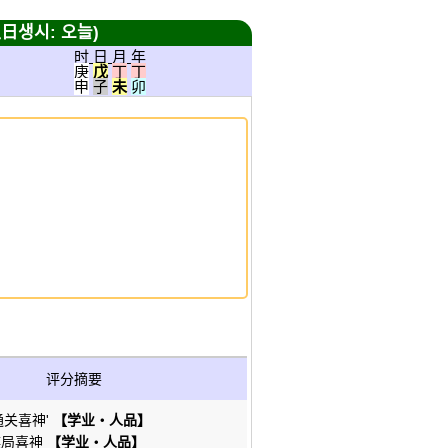
生日생시: 오늘)
时 日 月 年
庚
戊
丁
丁
申
子
未
卯
评分摘要
通关喜神'
【学业・人品】
棋局喜神
【学业・人品】