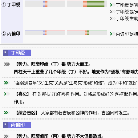
① 丁
印绶
丁印绶'是
丁印绶'是'
丁印绶'生
② 丙
偏印
丙偏印'是
*
丁印绶
【势力。旺衰印绶（丁）银 势力大而王。
四柱天干上重叠了几个印绶（丁）不好。地支作为“通根”有影响
“强弱通变星”义“生克”关系是“生与克”形成“和谐”，成为“中和”就
【喜忌】
在'对抑扶'好的'喜神'作用。对格局形成好的'喜神'起
作用。
【综合吉凶】
大家都有著吉辰和凶神的作用，吉凶同时发生。
*
丙偏印
【势力。旺衰偏印（丙）银 势力不大但很适当。