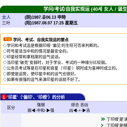
学问/考试/自我实现运 (40세 女人 / 诞
女人
(阴)1987.윤06.13 申時
三叶
(阳)1987.08.07 17:25 星期五
学问、考试、自我实现运的要点
◇学问和考试运是根据印绶·‘偏见’的生旺可否来判断的。
◇符号星适当中和的情况是最安全的。
◇印星经常和拿档案的运气说话。
◇当印星“破克”变弱时，对于学业、考试的一种缘分比较弱。
◇公务员考试等是在印星和官星（‘印星’）铜时成为喜神时成立的。
◇即使是运势，使印星中和的运气也很好。
◇如果有很强的运气来演印星的话就不好了。
1 '印星'（'偏印'、'印绶'）的分析
强弱
综合 吉凶
区分
弱◀-中和-▶强
凶◀-+-▶吉
丁印绶'是'
丁印绶'是