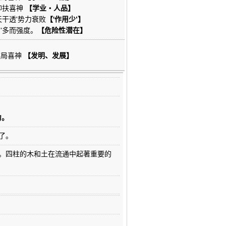
'抑扶喜神
【学业・人品】
天干透'势力衰败
【'作用少’】
助'多而强度。
【危险性潜在】
棋局喜神
【发明、发展】
力。
好了。
作用。四柱的木和土在流通中起著重要的