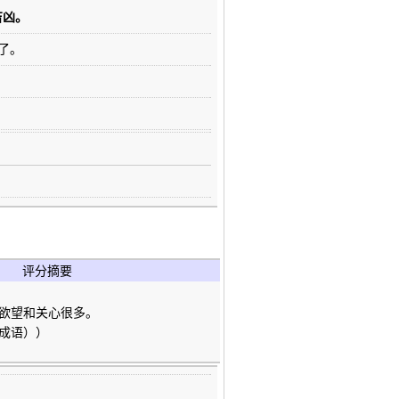
吉凶。
好了。
评分摘要
欲望和关心很多。
成语））