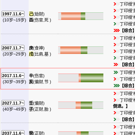
丁印绶
丁印绶’
己
(劫财)
1997.11.6~
丁印绶'
酉
(伤官,死 )
(10岁~19岁)
丁印绶
【综合
丁印绶'
丁印绶’
庚
(食神)
2007.11.7~
丁印绶
戌
(比肩,墓 )
(20岁~29岁)
丁印绶
【综合
丁印绶
辛
(伤官)
2017.11.6~
丁印绶'
亥
(偏财,节 )
(30岁~39岁)
【综合
丁印绶'
丁印绶'
壬
(偏财)
2027.11.7~
倒退。】
子
(正财,胎 )
(40岁~49岁)
丁印绶
【综合
丁印绶
癸
(正财)
2037.11.6~
丁印绶'