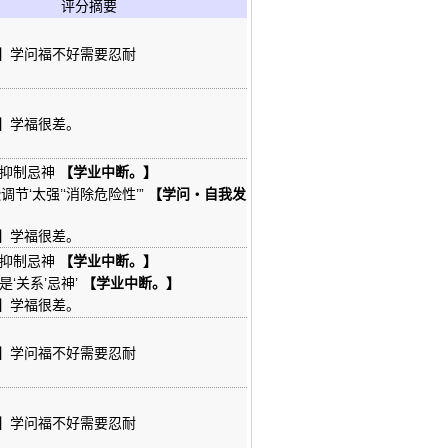
评分摘要
】
学问福不好需要忍耐
】
学福很差。
'抑制忌神
【学业中断。】
调节‘太强’‘消除危险性’”
【学问・自我发
】
学福很差。
'抑制忌神
【学业中断。】
是‘关系’忌神’
【学业中断。】
】
学福很差。
】
学问福不好需要忍耐
】
学问福不好需要忍耐