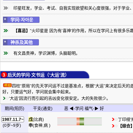
印星旺发，学业、考试、自我实现欲望和关心度很强，对于学业
*
学问·자아운
【喜忌】
“火印星是 因为有‘喜神’的作用，所以在学问上有很多
*
神杀及其他
有文昌贵神，学识渊博，头脑聪明。
3 后天的学问·文书运（‘大运’流）
四柱“原局”的先天学问运不过是基准点，根据“大运”来决定后天
好，只要运气好，学问就会集中起来。
‘大运’因流行而引起的吉凶变化很安定。大的失败很少。
期间(阳历)
干支(通变)
恶 ◀-学问 福气-▶ 好
戊
(比肩)
丁印绶
1987.11.7~
申
(食神,病 )
(0岁~9岁)
【综合