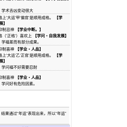
】
学术吉凶变动很大
格上'大运’甲’偏官'是顺用成格。
【学
展】
'抑制忌神
【学业中断。】
格（'正格'）喜欢上
【学问・自我发展】
】
学福差而有部分成果。
'抑制喜神
【学业・人品】
格上'大运’乙’正官'是顺用成格。
【学
展】
】
学问福不好需要忍耐
'抑制喜神
【学业・人品】
】
学问好有危险因素。
结果通过“年运”表现出来，所以“年运”