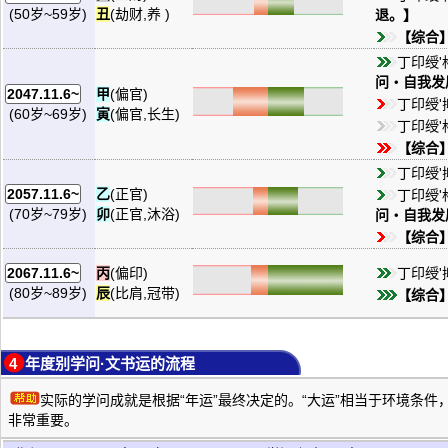
丑
(劫财,养 )
(50岁~59岁)
退。】
【综合
丁印绶'
问・自我发
甲
(偏官)
2047.11.6~
丁印绶
寅
(偏官,长生)
(60岁~69岁)
丁印绶'
【综合
丁印绶
乙
(正官)
2057.11.6~
丁印绶'
卯
(正官,沐浴)
(70岁~79岁)
问・自我发
【综合
丙
(偏印)
丁印绶
2067.11.6~
辰
(比肩,冠带)
(80岁~89岁)
【综合
4 年度别学问·文书运的流程
实际的学问成就是根据“年运”最终决定的。“大运”相当于环境条件，
非常重要。