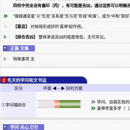
四柱中完全没有偏印（丙），有可能是吉凶，通过运势可以明确
“强弱通变星”义“生克”关系是“生与克”形成“和谐”，成为“中和”就
【喜忌】
对格局形成好的'喜神'起作用。
【综合吉凶】
整体来说吉凶的程度很低，无可非议。
*
正篇 交集
特殊事项 无
2 先天的学问和文书运
区分
坏面 ◀---▶ 好的方面
学问、自我实现的
①学问福综合
喜神学富多学（（
*
学问 关心.인연