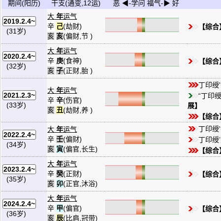
期间(阳历)
干支(通变,12运)
恶 ◀-学问 福气-▶ 好
大
年
运气
2019.2.4~
辛
己
(劫财)
【综合
(31岁)
亥
亥
(偏财,节 )
大
年
运气
2020.2.4~
辛
庚
(食神)
【综合
(32岁)
亥
子
(正财,胎 )
丁印绶
大
年
运气
2021.2.3~
“丁印绶
辛
辛
(伤官)
(33岁)
展】
亥
丑
(劫财,养 )
【综合
丁印绶
大
年
运气
2022.2.4~
辛
壬
(偏财)
丁印绶’
(34岁)
亥
寅
(偏官,长生)
【综合
大
年
运气
2023.2.4~
辛
癸
(正财)
【综合
(35岁)
亥
卯
(正官,沐浴)
大
年
运气
2024.2.4~
辛
甲
(偏官)
【综合
(36岁)
亥
辰
(比肩,冠带)